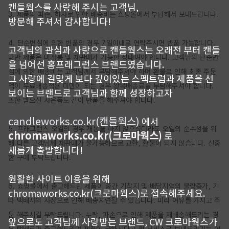
캔들웍스를 사랑해 주시는 고객님,
3. 제품의 파손, 하자로 인한 배송비는 쇼핑몰에서 부담해서 보내드립니다.

방문해 주셔서 감사합니다!
4. 단순변심에 의한 반품의 경우 7일이내로 연락주시면 반품 가능합니다. 
고객님의 관심과 사랑으로 캔들웍스는 오래전 부터 캔들
다만 제품은 미개봉 및 재판매가 가능한 상태여야 합니다. 고객님의 단순변
을 넘어선 홈프래그런스 브랜드였습니다.
심에 의한 배송비는 고객님께서 부담해주셔야 하며 환불로 인해 최종 주문
그 사랑에 걸맞게 보다 깊이있는 스펙트럼과 제품을 선
액이 무료배송적용 미만이 되는 경우 왕복배송료를 부담해주셔야 합니다. 
보이는 브랜드로 고객님과 함께 성장하고자
또한 받으신 사은품도 같이 반품을 해주셔야 합니다.

candleworks.co.kr(캔들웍스)
에서
5. 프래그런스 오일의 경우 개봉을 하지 않으셨더라도 오일의 순수성을 위
chromaworks.co.kr(크로마웍스)
로
해 다른 고객님께 재판매가 불가능하므로 교환, 환불이 되지 않습니다. 신중
새롭게 출발합니다!
한 구매 부탁드립니다.

원활한 사이트 이용을 위해
6. 쇼핑몰에서 출고해드린 제품이 중간 기착지 및 배달지역의 물량증가, 기
chromaworks.co.kr(크로마웍스)로 접속해주세요.
타 택배사의 사정으로 인해 배송지연될 수 있습니다. 미리 여유를 가지고 주
문 해주시길 부탁드립니다. 누락, 파손으로 인해 제품을 재배송해드리는 경
앞으로도 고객님께 사랑받는 브랜드, CW 크로마웍스가