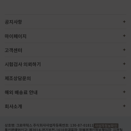
공지사항
마이페이지
고객센터
시험검사 의뢰하기
제조상담문의
해외 배송료 안내
회사소개
상호명: 크로마웍스 주식회사
사업자등록번호: 130-87-01811
사업자정보확인
통신판매업신고: 제2014-경기부천-1610호
대표자: 장혜경
개인정보책임자: 김경철