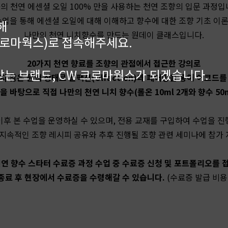
의 천연 에센셜 오일 100% 만을 사용하는 천연 조향의 입문 과정입
수업을 통해 에센셜 오일에 대해 이해하고 향수에 대한 조향 기초 이론
해
나만의 천연 니치향수를 만드는 원데이 클래스입니다.
kr(크로마웍스)로 접속해주세요.
20가지 천연 향료를 조향의 관점에서 접근한 강의로
는 브랜드, CW 크로마웍스가 되겠습니다.
 않은 원액 상태로 올팩션(Olfaction)과 페어링을 통해 어코드
 바탕으로 직접 나만의 천연 니치 향수(롤온 10ml 2개와 향수 50
이후 본 수업을 운영하실 수 있으며, 전용 교재를 구입하여 수업을 진
지속적인 조향 레시피 공유와 추후 진행될 조향 관련 세미나에 참가 
천연 향수 스타터 수료증 과정 수업 중 수료증 신청 및 포트폴리오를 
종료 후 현장에서
수료증을
수령해갈 수 있습니다.
(수료증 발급 비용