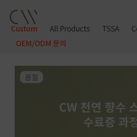
Custom
All Products
TSSA
C
OEM/ODM 문의
CW 커스텀 블렌드
CW 커스텀 프래그런스
CW 커
프래그런
천연
조향 베
조향 케
컬
향
품절
스오일
원료
이스
미컬
러
미
CW 커스텀 블렌드 서비스는 CW
접 조합해 나만의 포뮬러를 설계
프래그런스오일
드 전용 향료로 제작되어 향수, 
프래그런스 오일 키트
다.
시트러스
프루티
싱글 플로럴
플로럴 부케
허브