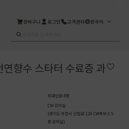
장바구니
로그인
고객센터
한국어
26 천연향수 스타터 수료증 과
Best seller
What’s new
Select
상품후기
컬을 고객님이 직
상품문의
주문/배송문의
5kg부터 브랜
오프라인 스토어
최대인원 4명
완벽 지원해드립니
도매신청
CW 강의실
딜러모집
(경기도 부천시 산업로 120 CW하우스 5
층 강의실)
Custom Fragrance