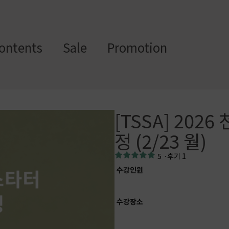
ontents
Sale
Promotion
스텀 향수용기
디퓨
부자
[TSSA] 20
수/
캔들/
바디
세
저/석
재/도
스트
타블렛
케어
일
정 (2/23 월)
고
구
에서 제공하는 프래그런스 오일, 천연 원료, 조향 베이스, 조향 케미
5
·
후기 1
하면, 그 비율 그대로 향료를 배합·생산해 드리는 서비스입니다. 최소
수강인원
디퓨저, 룸 스프레이 등 다양한 제품에 활용할 수 있도록 서류까지 
수강장소