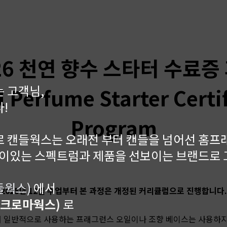
26 천연 향수 스타터 수료증
 고객님,
 Perfume Starter Certi
!
Program
 캔들웍스는 오래전 부터 캔들을 넘어선 홈프
깊이있는 스펙트럼과 제품을 선보이는 브랜드로
캔들웍스)
에서
2025년 12월 수업부터 본 과정은 개정된 커리큘럼으로 진행합니다
.
r(크로마웍스)
로
 일반적으로 사용하는 프래그런스 오일이나 조향 베이스는 사용하지