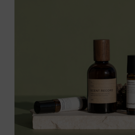
머스크
우디
앰버
Custom Blend Service
구어망드
브랜드 타입
CW 시그니처
알러젠 프리