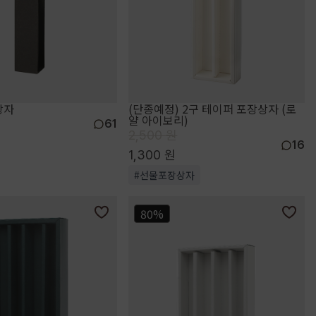
상자
(단종예정) 2구 테이퍼 포장상자 (로
얄 아이보리)
61
2,500 원
16
1,300 원
#선물포장상자
80%