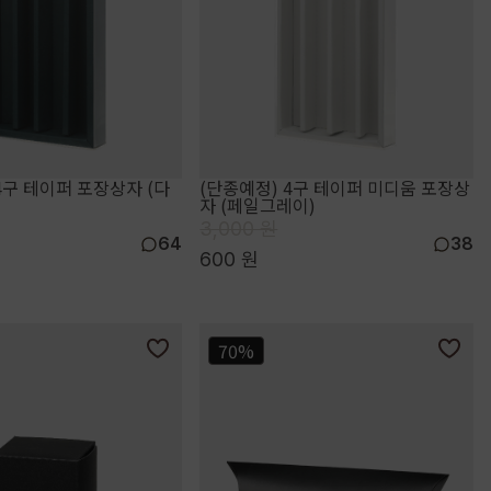
4구 테이퍼 포장상자 (다
(단종예정) 4구 테이퍼 미디움 포장상
자 (페일그레이)
3,000 원
64
38
600 원
70%