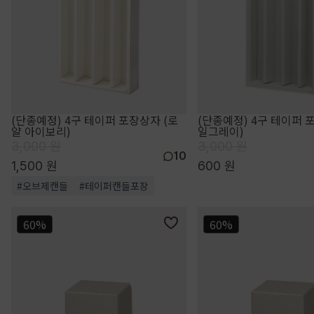
(단종예정) 4구 테이퍼 포장상자 (로
(단종예정) 4구 테이퍼 
얄 아이보리)
일그레이)
3,000 원
3,000 원
10
1,500 원
600 원
#오브제캔들
#테이퍼캔들포장
60%
60%