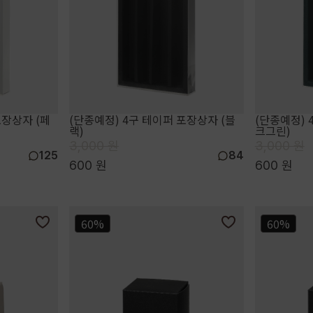
포장상자 (페
(단종예정) 4구 테이퍼 포장상자 (블
(단종예정) 
랙)
크그린)
3,000 원
3,000 원
125
84
600 원
600 원
60%
60%