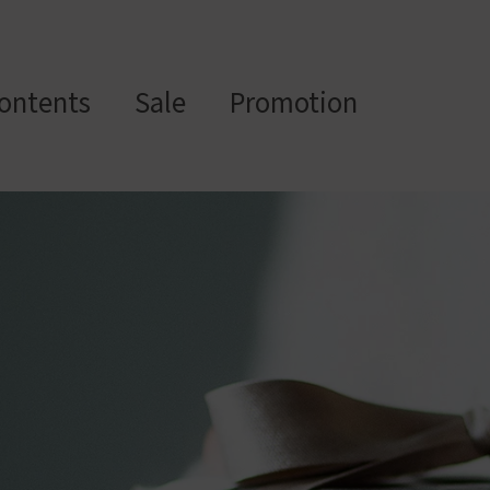
ontents
Sale
Promotion
스텀 향수용기
디퓨
부자
수/
캔들/
바디
세
저/석
재/도
스트
타블렛
케어
일
고
구
에서 제공하는 프래그런스 오일, 천연 원료, 조향 베이스, 조향 케미
하면, 그 비율 그대로 향료를 배합·생산해 드리는 서비스입니다. 최소
디퓨저, 룸 스프레이 등 다양한 제품에 활용할 수 있도록 서류까지 