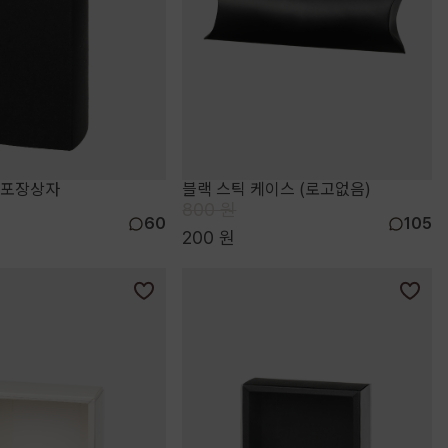
 포장상자
블랙 스틱 케이스 (로고없음)
800 원
60
105
200 원