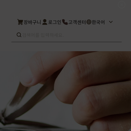
장바구니
로그인
고객센터
한국어
Best seller
What’s new
Select
상품후기
컬을 고객님이 직
상품문의
주문/배송문의
5kg부터 브랜
오프라인 스토어
완벽 지원해드립니
도매신청
딜러모집
Custom Fragrance