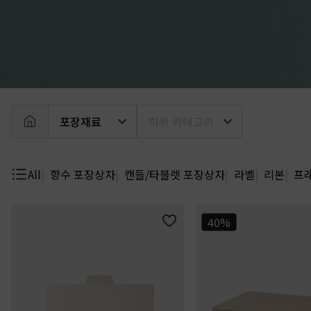
머스크
우디
앰버
Custom Blend Service
구어망드
브랜드 타입
CW 시그니처
알러젠 프리
포장재료
하위 카테고리
All
향수 포장상자
캔들/타블렛 포장상자
라벨
리본
프
40%