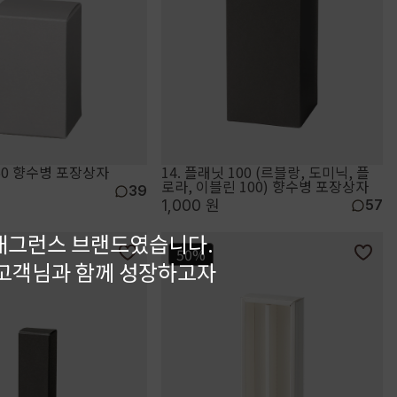
 50 향수병 포장상자
14. 플래닛 100 (르블랑, 도미닉, 플
로라, 이블린 100) 향수병 포장상자
39
1,000 원
57
래그런스 브랜드였습니다.
50%
 고객님과 함께 성장하고자