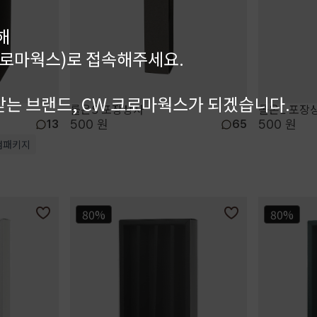
해
kr(크로마웍스)로 접속해주세요.
는 브랜드, CW 크로마웍스가 되겠습니다.
롤온S 포장상자
롤온L 포장
500 원
500 원
13
65
엄패키지
80%
80%