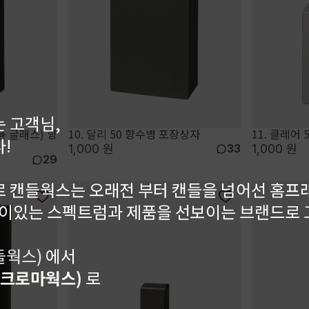
 고객님,
퍼퓸 글래스) 향
10. 달리 50 향수병 포장상자
11. 클레어
!
1,000 원
1,000 원
33
29
 캔들웍스는 오래전 부터 캔들을 넘어선 홈프
깊이있는 스펙트럼과 제품을 선보이는 브랜드로
캔들웍스)
에서
r(크로마웍스)
로