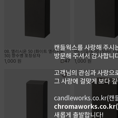
캔들웍스를 사랑해 주시는
08. 엘리시온 50 (화이트 엘리시온
09. 디오네 50 (50ml 
방문해 주셔서 감사합니다
50) 향수병 포장상자
수병 포장상자
1,000 원
1,000 원
47
고객님의 관심과 사랑으로
그 사랑에 걸맞게 보다 
candleworks.co.kr(
chromaworks.co.k
새롭게 출발합니다!