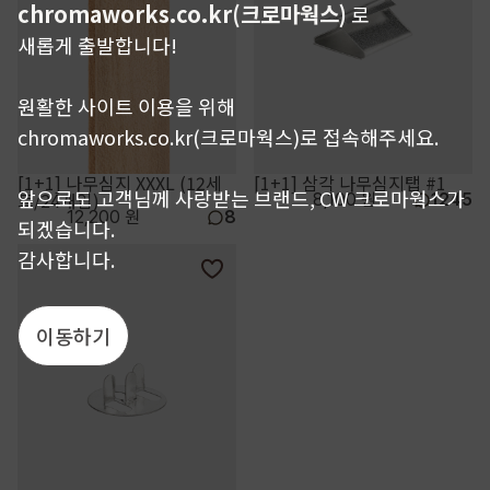
chromaworks.co.kr(크로마웍스)
로
새롭게 출발합니다!
원활한 사이트 이용을 위해
chromaworks.co.kr(크로마웍스)로 접속해주세요.
[1+1] 나무심지 XXXL (12세
[1+1] 삼각 나무심지탭 #1
앞으로도 고객님께 사랑받는 브랜드, CW 크로마웍스가
트/24개입)
8,100 원
1245
12,200 원
8
되겠습니다.
감사합니다.
이동하기