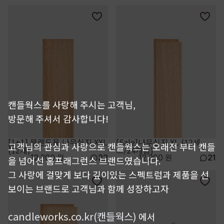
캔들웍스를 사랑해 주시는 고객님,
방문해 주셔서 감사합니다!
[1+1] 블렌드용 나무심지 XXL
[Sale]나무심지 XL (12세
고객님의 관심과 사랑으로 캔들웍스는 오래전 부터 캔들
(12개)
트/24개입)
12,200 원
22
12,200 원
21
을 넘어선 홈프래그런스 브랜드였습니다.
그 사랑에 걸맞게 보다 깊이있는 스펙트럼과 제품을 선
보이는 브랜드로 고객님과 함께 성장하고자
candleworks.co.kr(캔들웍스)
에서