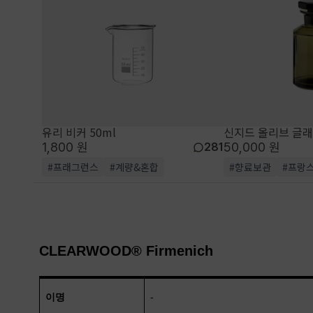
유리 비커 50ml
신지드 올리브 글래스
1,800 원
50,000 원
281
#프래그런스
#계량&혼합
#향료보관
#프랑
CLEARWOOD® Firmenich
이명
-