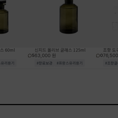
 60ml
신지드 올리브 글래스 125ml
조향 도
63,000 원
76,50
5
0
스유리용기
#향료보관
#프랑스유리용기
#조향클