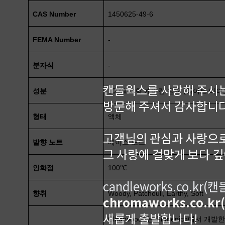
CAS Number
1450625-49-6
FEMA Number
-
분자식
-
캔들웍스를 사랑해 주시는
성분
100% 조향 케미컬 원액 (화이트 바이오 기
방문해 주셔서 감사합니다
형태
액체
고객님의 관심과 사랑으로
발향 노트
베이스 노트
그 사랑에 걸맞게 보다 
인화점
100℃
candleworks.co.kr(
향취
Woody, Patchouli, Earthy, Soft
chromaworks.co.k
새롭게 출발합니다!
Clearwood®는 Firmenich