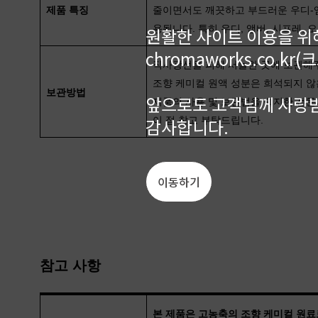
제품 특징
줄이면서도 깨끗하고 부드러운 우디-앰
용됩니다. 특히 우디, 앰버, 시프레
원활한 사이트 이용을 위
chromaworks.co.
직사광선을 피해 서늘한 곳에 보관해
조향 케미컬 원액 성분은 희석되지 않
보관방법
앞으로도 고객님께 사랑받
제품의 사용 및 보관법을 숙지한 전문
감사합니다.
이 점 참고 부탁드립니다.
이동하기
참고 사항
본 제품은 고농축의 조향 케미컬 원료