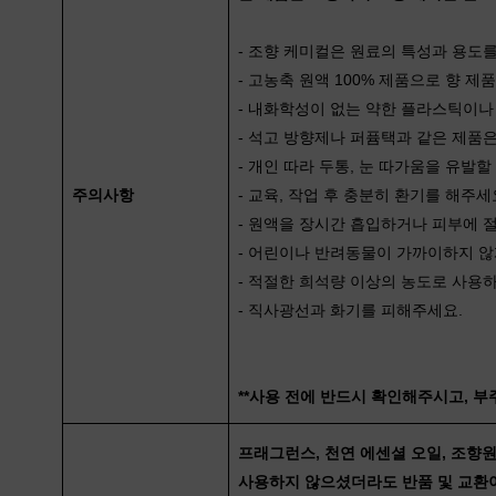
- 조향 케미컬은 원료의 특성과 용도
- 고농축 원액 100% 제품으로 향 
- 내화학성이 없는 약한 플라스틱이나 
- 석고 방향제나 퍼퓸택과 같은 제품
- 개인 따라 두통, 눈 따가움을 유발할
주의사항
- 교육, 작업 후 충분히 환기를 해주세
- 원액을 장시간 흡입하거나 피부에 
- 어린이나 반려동물이 가까이하지 
- 적절한 희석량 이상의 농도로 사용하
- 직사광선과 화기를 피해주세요.
**사용 전에 반드시 확인해주시고, 
프래그런스, 천연 에센셜 오일, 조향
사용하지 않으셨더라도 반품 및 교환