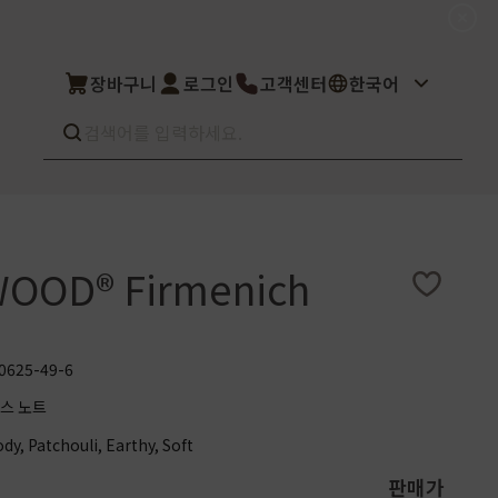
장바구니
로그인
고객센터
한국어
Best seller
What’s new
WOOD® Firmenich
Select
상품후기
컬을 고객님이 직
상품문의
주문/배송문의
5kg부터 브랜
오프라인 스토어
0625-49-6
완벽 지원해드립니
도매신청
스 노트
딜러모집
dy, Patchouli, Earthy, Soft
Custom Fragrance
판매가