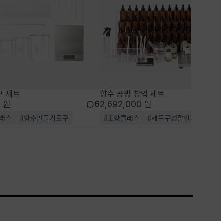
구 세트
향수 공방 창업 세트
0 원
2,692,000 원
6
래스
#향수만들기도구
#조향클래스
#세트구성할인가