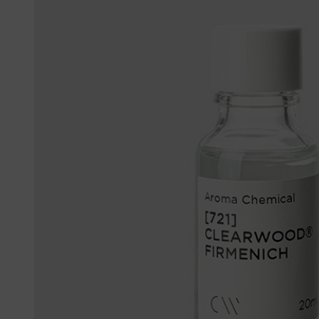
머스크
우디
앰버
Custom Blend Service
구어망드
브랜드 타입
CW 시그니처
알러젠 프리