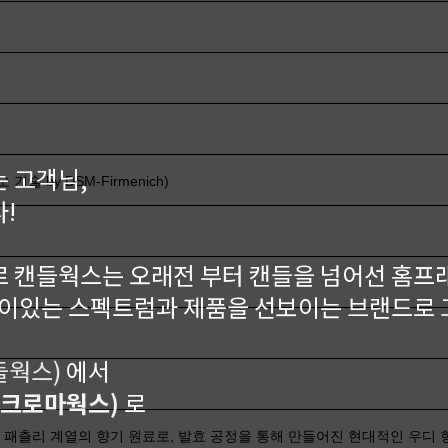
 고객님,
술 by DSM-Firmenich)
!
 캔들웍스는 오래전 부터 캔들을 넘어선 홈프
깊이있는 스펙트럼과 제품을 선보이는 브랜드로
캔들웍스)
에서
r(크로마웍스)
로
에서 개발한 패츌리 계열의 향기 원료로, 발효 공정을 통해 만들어진 현대적인 