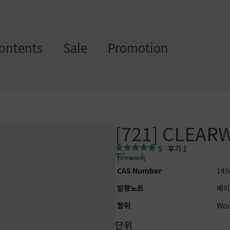
ontents
Sale
Promotion
스텀 향수용기
디퓨
부자
수/
캔들/
바디
세
저/석
재/도
[721] CLEAR
스트
타블렛
케어
일
고
구
에서 제공하는 프래그런스 오일, 천연 원료, 조향 베이스, 조향 케미
5
·
후기 1
하면, 그 비율 그대로 향료를 배합·생산해 드리는 서비스입니다. 최소
CAS Number
145
디퓨저, 룸 스프레이 등 다양한 제품에 활용할 수 있도록 서류까지 
발향노트
베이
향취
Woo
단위