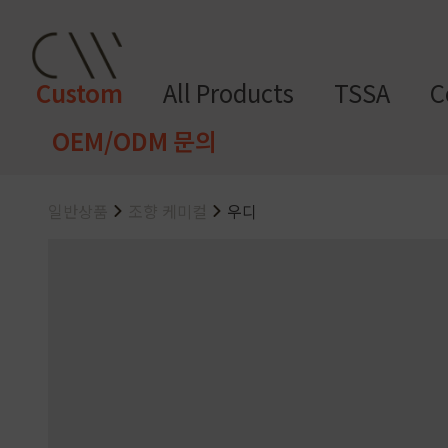
Custom
All Products
TSSA
C
OEM/ODM 문의
일반상품
조향 케미컬
우디
CW 커스텀 블렌드
CW 커스텀 프래그런스
CW 커
프래그런
천연
조향 베
조향 케
컬
향
스오일
원료
이스
미컬
러
미
CW 커스텀 블렌드 서비스는 CW
접 조합해 나만의 포뮬러를 설계
프래그런스오일
드 전용 향료로 제작되어 향수, 
프래그런스 오일 키트
다.
시트러스
프루티
싱글 플로럴
플로럴 부케
허브