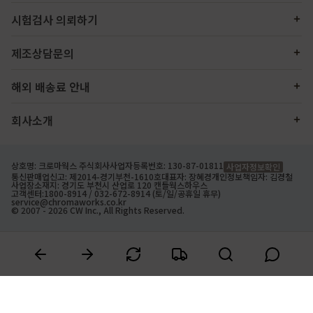
시험검사 의뢰하기
제조상담문의
해외 배송료 안내
회사소개
상호명: 크로마웍스 주식회사
사업자등록번호: 130-87-01811
사업자정보확인
통신판매업신고: 제2014-경기부천-1610호
대표자: 장혜경
개인정보책임자: 김경철
사업장소재지: 경기도 부천시 산업로 120 캔들웍스하우스
고객센터:
1800-8914
/ 032-672-8914 (토/일/공휴일 휴무)
service@chromaworks.co.kr
© 2007 - 2026 CW Inc., All Rights Reserved.