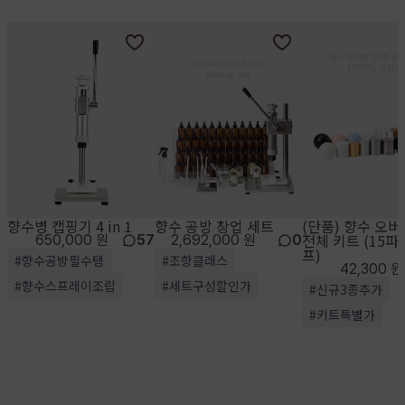
향수병 캡핑기 4 in 1
향수 공방 창업 세트
(단품) 향수 오버
전체 키트 (15파
650,000 원
57
2,692,000 원
0
프)
#향수공방필수템
#조향클래스
42,300 원
#향수스프레이조립
#세트구성할인가
#신규3종추가
#키트특별가