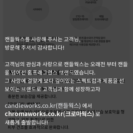
캔들웍스를 사랑해 주시는 고객님,
방문해 주셔서 감사합니다!
고객님의 관심과 사랑으로 캔들웍스는 오래전 부터 캔들
Point 4. 워시 주요 보습 성분
을 넘어선 홈프래그런스 브랜드였습니다.
그 사랑에 걸맞게 보다 깊이있는 스펙트럼과 제품을 선
글리세린, 베타인 및 주요 보습 성분을 함유하여 가벼운 제형임에도 보
보이는 브랜드로 고객님과 함께 성장하고자
습 성분 함량 밸런스를 유지하면서
충분한 보습감을 제공합니다.
[글리세린, 베타인]
candleworks.co.kr(캔들웍스)
에서
식물 유래 보습 성분으로 피부의 수분 유지력을 높여 보습 보호막을 형
chromaworks.co.kr(크로마웍스)
로
성하고, 외부 환경으로 인한
새롭게 출발합니다!
피부 건조를 효과적으로 완화합니다.