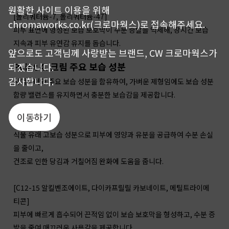
원활한 사이트 이용을 위해
[폴리쿼터늄-7, 폴리쿼터늄-47]
chromaworks.co.kr(크로마웍스)로 접속해주세요.
피부 표면에 형성된 보습 보호막이 수분 증발을 억제해, 장시간 보습
지속과 피부 유연감 유지를 돕습니다.
앞으로도 고객님께 사랑받는 브랜드, CW 크로마웍스가
Point 4. 크림 주요 보습 성분
되겠습니다.
감사합니다.
시어버터와 주요 보습 성분을 함유하여, 가벼운 제형임에도 보습 성분
함량 밸런스를 유지하면서 충분한 보습감을 제공합니다.
이동하기
[시어버터]
식물 유래 고보습 성분으로 피부에 영양과 유분을 공급하여 수분 손실
을 줄이고,
건조로 인한 당김과 거칠어짐 완화에 도움을 줍니다.
[C12-15 알킬벤조에이트, 다이카프릴릴 카보네이트, 메틸트라이메
티콘]
피부에 빠르게 흡수되어 끈적임 없이 보습 보호막을 형성하고, 수분 증
발을 줄여 매끄러운 사용감을 제공합니다.