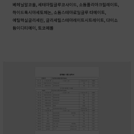
베헤닐알코올, 세테아릴글루코사이드, 소듐폴리아크릴레이트,
하이드록시아세토페논, 소듐스테아로일글루 타메이트,
에틸헥실글리세린, 글리세릴스테아레이트시트레이트, 다이소
듐이디티에이, 토코페롤